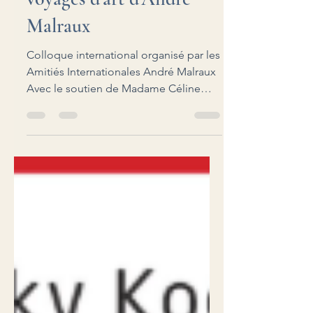
voyages d’art d’André
Malraux
Colloque international organisé par les
Amitiés Internationales André Malraux
Avec le soutien de Madame Céline
Malraux, Présidente de la Commission
nationale pour le Cinquantenaire de la
disparition d'André Malraux Les
voyages d’art d’André Malraux Les 20
et 21 novembre 2026 Première Journée
Le 20 novembre 2026 Grand Palais
(Petit Auditorium) 9h -Accueil des
intervenants et du public 9h15 -
Allocution de Mme Céline Malraux,
Présidente de la Commission nationale
pour leCinqua