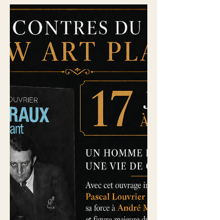
bâtiment tels que nos sens les
appréhendent. Cette sensation fait
appel à notre intuition qui élargit notre
conscience aux vibrations du monde.
En sculpture, l’énergie emmagasinée
par la pierre ou le bois pendant la taille
engendre son magnétisme. En
peinture, le rayonnement des couleurs,
les courbes du dessin, et la densité
émotive de la long