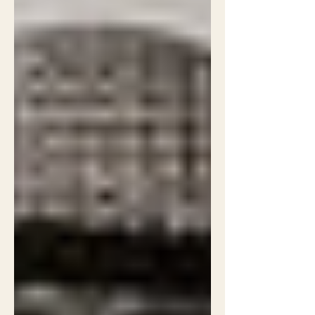
Panthéon, de jeunes explorateurs
urbains réveillent André Malraux pour
l’interroger sur la démocratie et
l’avenir. Entre conférence hantée,
assemblée militante et