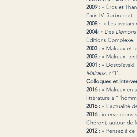
2009 
: « Éros et Tha
Paris IV. Sorbonne).
2008
 :  « Les avatar
2004
: 
« Des 
Démons
Éditions Complexe.
2003 
: « Malraux et 
2003 
: « Malraux, lec
2001 
: « Dostoïevski
Malraux
, n°11.
Colloques et interve
2016 : 
« Malraux en s
littérature à “l’hom
2016 : 
« L’actualité 
2016
 : interventions
Chéron), autour de 
2012 
: « Pensez à ce 