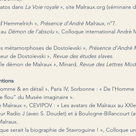
natos dans 
La Voie royale 
», site Malraux.org (séminaire 
s d’Hemmelrich »,
 Présence d’André Malraux
, n°7.
 au 
Démon de l’absolu 
», Colloque international André M
les métamorphoses de Dostoïevski », 
Présence d’André 
teur de Dostoïevski », 
Revue des études slaves
.
, le démon de Malraux », Minard, 
Revue des Lettres Mod
ntions
omme & en détail », Paris IV, Sorbonne : « De l’Homme p
me flou” du Musée imaginaire ».
de Malraux », CEVIPOV : « Les avatars de Malraux au XXI
e
 sur Radio J (avec S. Doudet) et à Boulogne-Billancourt (a
Malraux.
que serait la biographie de Stavroguine ! », Colloque univ