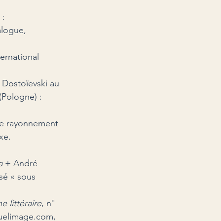
: 
alogue, 
ernational 
 Dostoïevski au 
Pologne) : 
le rayonnement 
xe.
a
 + André 
osé « sous 
e littéraire
, n° 
suelimage.com, 