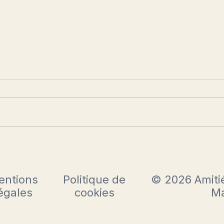
Josette Clotis, aimée et mal-aimée
Prése
par Janine Mossuz-Lavau et Jean-
Louvr
René Bourrel
le 17 
entions
Politique de
© 2026 Amitié
égales
cookies
Ma