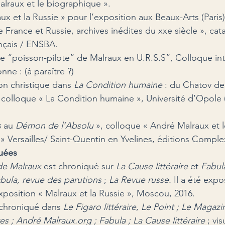
lraux et le biographique ».
ux et la Russie » pour l’exposition aux Beaux-Arts (Paris) 
tre France et Russie, archives inédites du xx
e
 siècle », cat
ançais / ENSBA.
 le “poisson-pilote” de Malraux en U.R.S.S”, Colloque int
ne : (à paraître ?)
on christique dans 
La Condition humaine 
: du Chatov de
colloque « La Condition humaine », Université d’Opole (
s
 au 
Démon de l’Absolu 
», colloque « André Malraux et 
 » Versailles/ Saint-Quentin en Yvelines, éditions Comple
quées
de Malraux
 est chroniqué sur 
La Cause littéraire
 et 
Fabul
abula, revue des parutions
 ; 
La Revue russe.
 Il a été exp
exposition « Malraux et la Russie », Moscou, 2016.
 chroniqué dans 
Le Figaro littéraire
, 
Le Point ; Le Magazin
res ; André Malraux.org ; Fabula ; La Cause littéraire
 ; vi