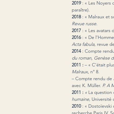
2019
 : « Les Noyers 
paraître).
2018
 : « Malraux et 
Revue russe.
2017 
: « Les avatars
2016 
: « De l’Homme 
Acta fabula
, revue d
2014 
: Compte rendu,
du roman, Genèse d
2011 : 
– « C’était plu
Malraux
, n° 8.
– Compte rendu de 
avec K. Müller. 
P. A 
2011 :
 « 
La question 
humaine
, Université
2010 
: « Dostoïevski 
recherche Paris IV. 