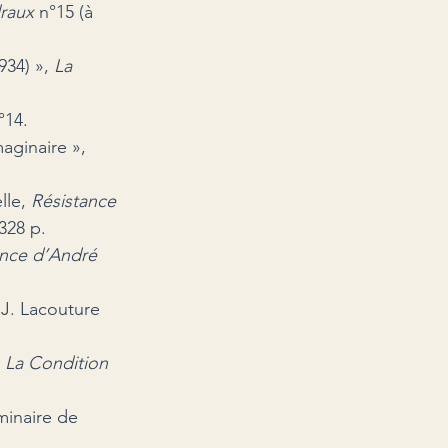
raux
 n°15 (à 
934) »,
 La 
°14.
aginaire », 
le, 
Résistance 
328 p.
nce d’André 
 J. Lacouture 
 
La Condition 
minaire de 