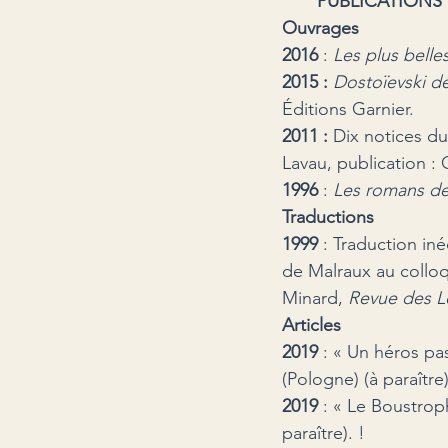
       PUBLICATIONS
Ouvrages
2016 
: 
Les plus belle
2015 : 
Dostoïevski 
Éditions Garnier.
2011 :
 Dix notices du
Lavau, publication :
1996
 : 
Les romans de
Traductions
1999
 : Traduction in
de Malraux au collo
Minard, 
Revue des L
Articles
2019
 : « Un héros pa
(Pologne) (à paraître)
2019
 : « Le Boustrop
paraître). !