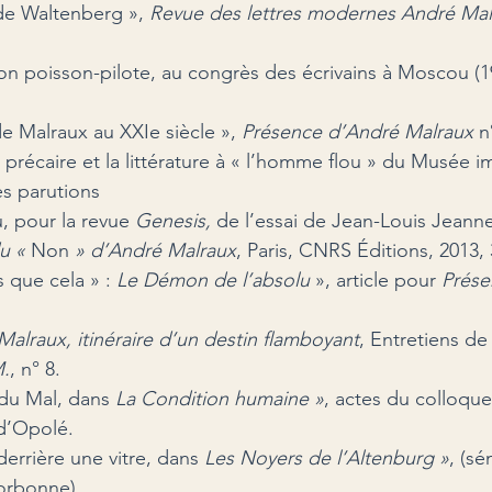
de Waltenberg », 
Revue des lettres modernes André Mal
son poisson-pilote, au congrès des écrivains à Moscou (1
 de Malraux au XXI
e
 siècle », 
Présence d’André Malraux
 n
précaire et la littérature à « l’homme flou » du Musée im
es parutions
 pour la revue 
Genesis,
 de l’essai de Jean-Louis Jeannel
u « 
Non 
» d’André Malraux
, Paris, CNRS Éditions, 2013, 
s que cela » : 
Le Démon de l’absolu 
», article pour 
Prése
Malraux, itinéraire d’un destin flamboyant
, Entretiens de
M.
, n° 8.
du Mal, dans 
La Condition humaine »
, actes du colloque
 d’Opolé.
derrière une vitre, dans 
Les Noyers de l’Altenburg »
, (sé
Sorbonne).