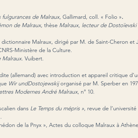
s fulgurances de Malraux
, Gallimard, coll. « Folio »
.
démon de Malraux
, thèse 
Malraux, lecteur de Dostoïevski
 dictionnaire Malraux, dirigé par M. de Saint-Cheron et 
 CNRS-Ministère de la Culture.
 Malraux
. Vuibert.
édite (allemand) avec introduction et appareil critique d’u
que 
Wir und
Dostojewskij
 organisé par M. Sperber en 197
ettres Modernes André Malraux
, n° 10.
scalien dans 
Le Temps du mépris »
, revue de l’universit
.
hédon de la Pnyx », Actes du colloque Malraux à Athènes