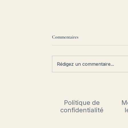
Commentaires
Rédigez un commentaire...
Parution de l'ouvrage "Chants
magnétiques des arts" par Jacky
Kooken le 18 juin
Politique de
M
confidentialité
l