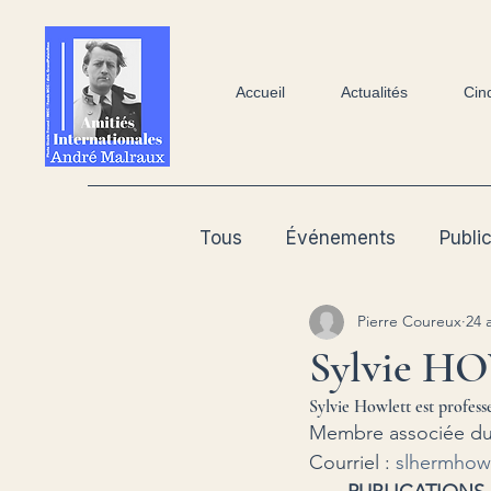
Accueil
Actualités
Cin
Tous
Événements
Publi
Pierre Coureux
24 
Patrimoine
Sylvie H
Sylvie Howlett est profess
Membre associée du 
Courriel : 
slhermhow