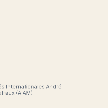
ntation du livre de Pascal
ier « Malraux maintenant »
juin
s Internationales André
lraux (AIAM)