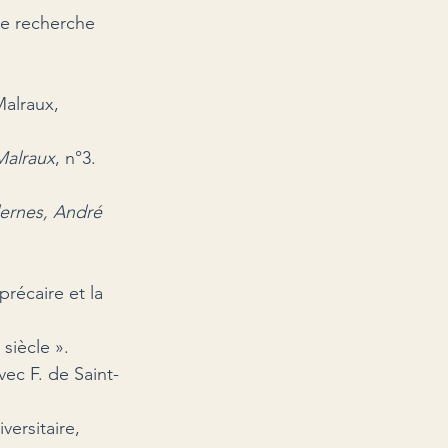
de recherche 
alraux, 
Malraux
, n°3.
ernes, André 
récaire et la 
 
siècle ».
vec F. de Saint-
ersitaire, 