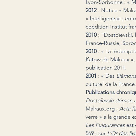
Lyon-Sorbonne : « Ma
2012 
: Notice « Malra
« Intelligentsia : en
coédition Institut fr
2010 
: “Dostoïevski,
France-Russie, Sorbon
2010 
: « La rédempti
Katow de Malraux », 
publication 2011.
2001 
: « Des 
Démon
culturel de la France
Publications chroni
Dostoïevski démon 
Malraux.org ; 
Acta f
verre » à la grande 
Les Fulgurances
 est
569 ; sur 
L’Or des liv