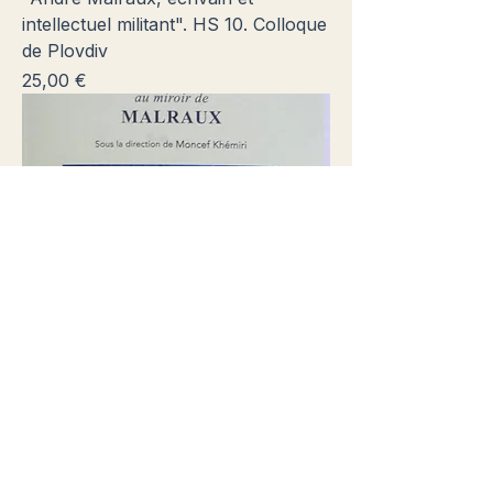
intellectuel militant". HS 10. Colloque
de Plovdiv
Prix
25,00 €
VAN GOGH au miroir de MALRAUX.
N° 20 parution 2023
Prix
25,00 €