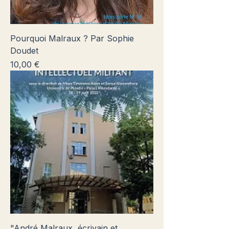
Pourquoi Malraux ? Par Sophie
Doudet
Prix
10,00 €
"André Malraux, écrivain et