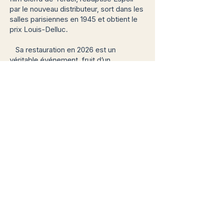
par le nouveau distributeur, sort dans les
salles parisiennes en 1945 et obtient le
prix Louis-Delluc.
Sa restauration en 2026 est un
véritable événement, fruit d’un
partenariat entre le CNC, la Library of
Congress, la Cinémathèque française,
les Grands films classiques, et la
succession André Malraux.
Une table
ronde, « De Malraux écrivain à Malraux
cinéaste, d’Espoir à Sierra de Terruel »
,
modérée par Béatrice de Pastre,
directrice adjointe du patrimoine et
directrice des collections au CNC,
complètera le 20 mai la présentation de
Sierra de Teruel. Avec les interventions
de Jacques Peskine, fils de Boris
Peskine, co-réalisateur du film, Céline
Malraux, essayiste, Jean-Fabrice
Janaudy, directeur des Acacias