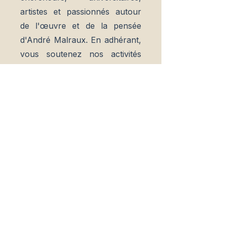
artistes et passionnés autour
de l'œuvre et de la pensée
d'André Malraux. En adhérant,
vous soutenez nos activités
(colloques, publications,
expositions) et vous accédez à
un espace réservé aux
membres avec des contenus
exclusifs et la lettre
électronique de l'association.
Rejoindre l'association
Qui sommes-nous