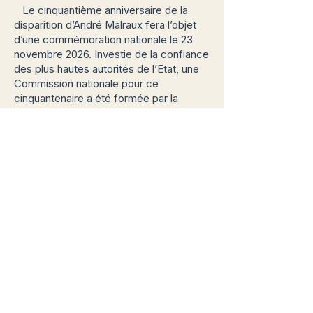
Le cinquantième anniversaire de la
disparition d’André Malraux fera l’objet
d’une commémoration nationale le 23
novembre 2026. Investie de la confiance
des plus hautes autorités de l’Etat, une
Commission nationale pour ce
cinquantenaire a été formée par la
famille sous forme associative pour
piloter les manifestations liées au
cinquantenaire, qui se dérouleront en
2026-2027
. Cette Commission nationale,
hébergée par la Fondation De Gaulle,
comporte plusieurs catégories de
membres, dont des membres de fait
comme les Amitiés Internationales
André Malraux à travers son président, la
Fondation De Gaulle et d’autres
associations à travers leur représentant.
De plus amples informations sur la
question des membres seront
apportées ultérieurement.