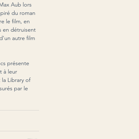
 Max Aub lors 
spiré du roman 
e le film, en 
 en détruisent 
'un autre film 
ics présente 
 à leur 
la Library of 
surés par le 