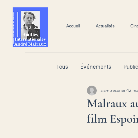
Accueil
Actualités
Cin
Tous
Événements
Publi
aiamtresorier
12 ma
Patrimoine
Malraux au
film Espoi