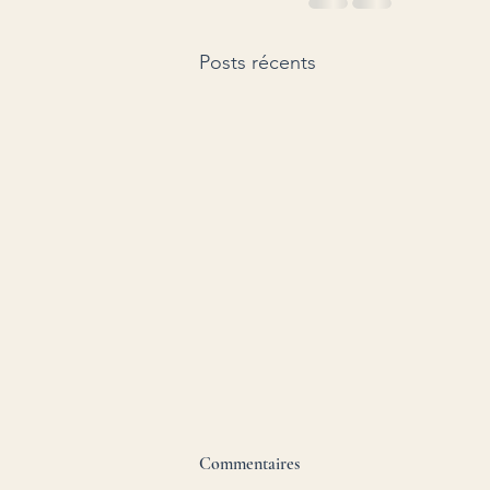
Posts récents
Théâtre - Malraux Gen.Z -
Commentaires
Création 2026