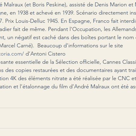
ré Malraux (et Boris Peskine), assisté de Denis Marion et
ne, en 1938 et achevé en 1939. Scénario directement in
. Prix Louis-Delluc 1945. En Espagne, Franco fait interdir
dier fait de même. Pendant l'Occupation, les Allemands
t, un négatif est caché dans des boîtes portant le nom d
Marcel Carné).  Beaucoup d’informations sur le site 
toria.com/
 d’Antoni Cistero
te essentielle de la Sélection officielle, Cannes Class
ns des copies restaurées et des documentaires ayant trait
tion 4K des éléments nitrate a été réalisée par le CNC et 
ation et l’étalonnage du film d’André Malraux ont été as