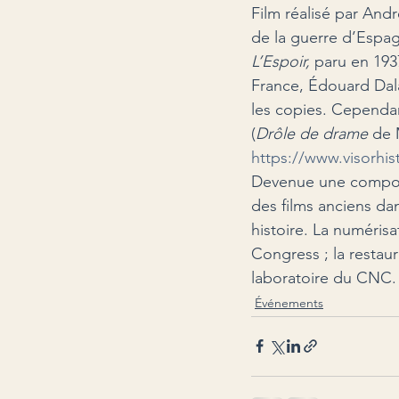
Film réalisé par And
de la guerre d’Espag
L’Espoir,
 paru en 1937
France, Édouard Dala
les copies. Cependan
(
Drôle de drame
 de 
https://www.visorhis
Devenue une composan
des films anciens da
histoire. La numérisa
Congress ; la restaur
laboratoire du CNC.
Événements