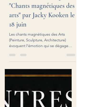
Publications
Parution de l'ouvrage
"Chants magnétiques des
arts" par Jacky Kooken le
18 juin
Les chants magnétiques des Arts
(Peinture, Sculpture, Architecture)
évoquent l’émotion qui se dégage
d’une icône, d’une statue ou d’un
bâtiment tels que nos sens les
appréhendent. Cette sensation fait
appel à notre intuition qui élargit notre
conscience aux vibrations du monde.
En sculpture, l’énergie emmagasinée
par la pierre ou le bois pendant la taille