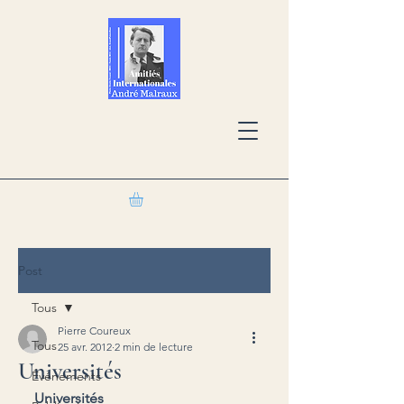
Post
Tous
Pierre Coureux
Tous
25 avr. 2012
2 min de lecture
Universités
Événements
Universités