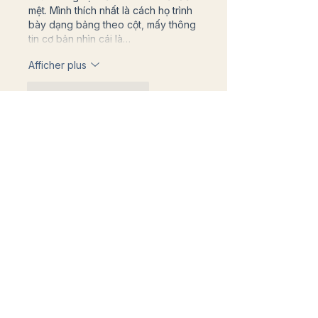
mệt. Mình thích nhất là cách họ trình 
bày dạng bảng theo cột, mấy thông 
tin cơ bản nhìn cái là…
Afficher plus
J'aime
Répondre
melaniemarshall6592
il y a 2 jours
baccarat kubet
 mình thấy bạn bè 
nhắc hoài nên tiện tay vào thử cho 
biết. Mình không đọc kỹ nội dung 
hay mò sâu gì đâu, chủ yếu xem 
giao diện có dễ nhìn không thôi. 
Vừa vào cái là thấy trang làm kiểu 
khá gọn, khoảng trắng nhiều nên 
nhìn đỡ bí, lướt xuống cũng không 
bị rối. Mình thích nhất là cách họ 
chia nội dung thành từng khối rõ 
ràng, mỗi phần tách bạch nên mắt 