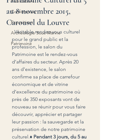
Publications
au 8 novembre 2015,
Conférences
Carousel du Louvre
Expositions
  Véritable rendez-vous culturel 
Archéologie Sous-Marine
pour le grand public et la 
Patrimoine
profession, le salon du 
Patrimoine est le rendez-vous 
d’affaires du secteur. Après 20 
ans d’existence, le salon 
confirme sa place de carrefour 
économique et de vitrine 
d’excellence du patrimoine où 
près de 350 exposants vont de 
nouveau se réunir pour vous faire 
découvrir, apprécier et partager 
leur passion : la sauvegarde et la 
préservation de notre patrimoine 
culturel.
♦ Pendant 3 jours, du 5 au 