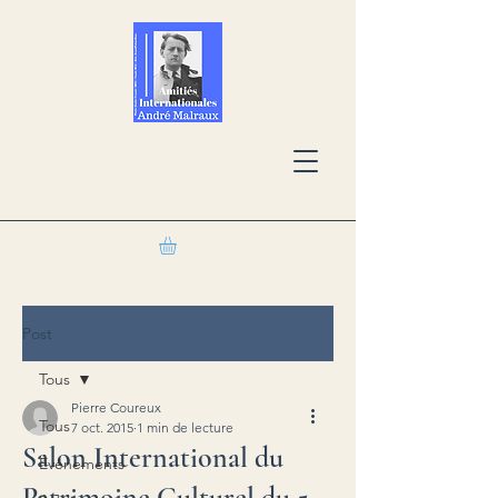
Post
Tous
Pierre Coureux
Tous
7 oct. 2015
1 min de lecture
Salon International du
Événements
Patrimoine Culturel du 5