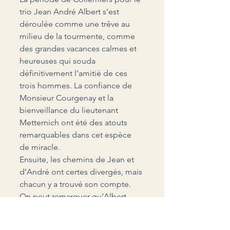
trio Jean André Albert s’est 
déroulée comme une trêve au 
milieu de la tourmente, comme 
des grandes vacances calmes et 
heureuses qui souda 
définitivement l’amitié de ces 
trois hommes. La confiance de 
Monsieur Courgenay et la 
bienveillance du lieutenant 
Metternich ont été des atouts 
remarquables dans cet espèce 
de miracle.
Ensuite, les chemins de Jean et 
d’André ont certes divergés, mais 
chacun y a trouvé son compte. 
On peut remarquer qu’Albert 
arrivé dans les pas d’André 
continue son chemin avec Jean. 