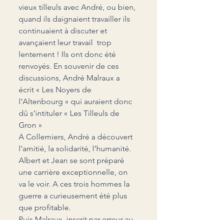
vieux tilleuls avec André, ou bien, 
quand ils daignaient travailler ils 
continuaient à discuter et 
avançaient leur travail  trop 
lentement ! Ils ont donc été 
renvoyés. En souvenir de ces 
discussions, André Malraux a 
écrit « Les Noyers de 
l’Altenbourg » qui auraient donc 
dû s’intituler « Les Tilleuls de 
Gron »
A Collemiers, André a découvert 
l’amitié, la solidarité, l’humanité. 
Albert et Jean se sont préparé 
une carrière exceptionnelle, on 
va le voir. A ces trois hommes la 
guerre a curieusement été plus 
que profitable.
Puis Malraux, inscrit par erreur au 