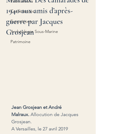
Publications
1940 aux amis d’après-
Conférences
guerre par Jacques
Expositions
Grosjean
Archéologie Sous-Marine
Patrimoine
Jean Grosjean et André 
Malraux. 
Allocution de Jacques 
Grosjean.
A Versailles, le 27 avril 2019