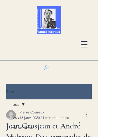
Post
Tous
Pierre Coureux
Tous
13 janv. 2020
11 min de lecture
Jean Grosjean et André
Événements
Malraux. Des camarades de