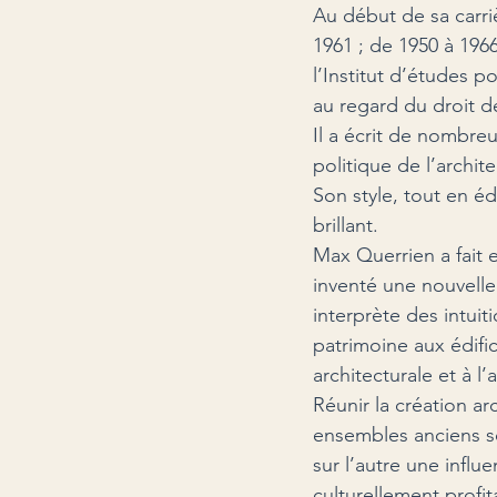
Au début de sa carrièr
1961 ; de 1950 à 1966
l’Institut d’études p
au regard du droit d
Il a écrit de nombre
politique de l’archi
Son style, tout en éd
brillant.
Max Querrien a fait e
inventé une nouvelle 
interprète des intui
patrimoine aux édific
architecturale et à 
Réunir la création a
ensembles anciens sou
sur l’autre une influ
culturellement profit