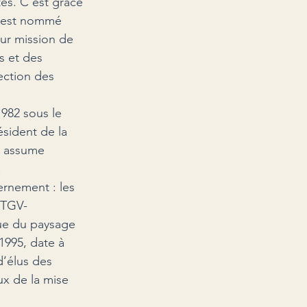
es. C’est grâce 
l est nommé 
our mission de 
s et des 
ection des 
982 sous le 
ésident de la 
l assume 
.
ernement : les 
u TGV-
que du paysage 
1995, date à 
d’élus des 
x de la mise 