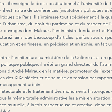
e, il enseigne le droit constitutionnel à l’université de L
, il est maître de conférences (institutions politiques e
olitiques de Paris. Il s’intéresse tout spécialement à la qu
e l’urbanisme, du droit du patrimoine et du respect de 
ux ouvrages dont Malraux, l’antiministre fondateur1 et P
tecture2, ainsi que beaucoup d’articles, parfois sous un 
ucation et en finesse, en précision et en ironie, en fait un
ntrer l’architecture au ministère de la Culture et a, en q
politique publique, il a été un grand directeur du Patrim
tions d’André Malraux en la matière, promoteur de l’exte
es des XIXe siècles et de sa mise en tension par rapport 
l’aménagement urbain :
rchitecturale et le traitement des monuments historiques 
s la même tutelle administrative les a mis en situation 
ence mutuelle, à la fois respectueuse et créative, donc en
able3