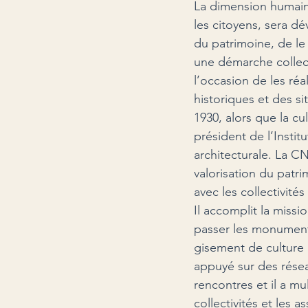
La dimension humain
les citoyens, sera dév
du patrimoine, de le 
une démarche collect
l’occasion de les ré
historiques et des si
1930, alors que la cu
président de l’Instit
architecturale. La C
valorisation du patri
avec les collectivités 
Il accomplit la missio
passer les monuments
gisement de culture h
appuyé sur des réseau
rencontres et il a mu
collectivités et les 