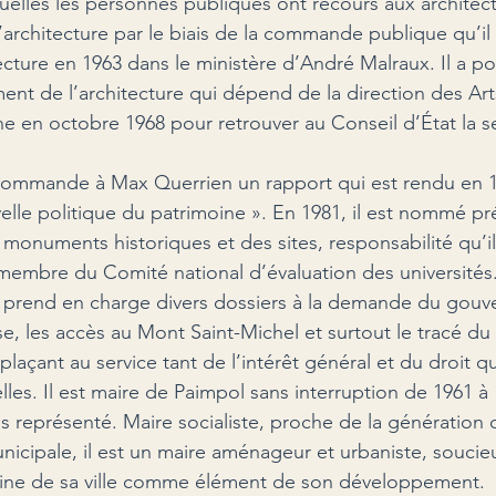
uelles les personnes publiques ont recours aux architect
l’architecture par le biais de la commande publique qu’i
ecture en 1963 dans le ministère d’André Malraux. Il a p
ent de l’architecture qui dépend de la direction des Art
nne en octobre 1968 pour retrouver au Conseil d’État la s
commande à Max Querrien un rapport qui est rendu en 1
elle politique du patrimoine ». En 1981, il est nommé pr
 monuments historiques et des sites, responsabilité qu’i
t membre du Comité national d’évaluation des universités
il prend en charge divers dossiers à la demande du gouv
se, les accès au Mont Saint-Michel et surtout le tracé d
plaçant au service tant de l’intérêt général et du droit 
les. Il est maire de Paimpol sans interruption de 1961 à 
pas représenté. Maire socialiste, proche de la génération 
icipale, il est un maire aménageur et urbaniste, soucieu
oine de sa ville comme élément de son développement.