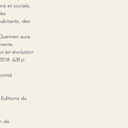
e et sociale, 
des 
abitants, des 
Querrien aura 
érente.
i en évolution 
018. 628 p.
omité 
 Editions du 
n de 