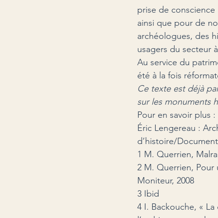
prise de conscience 
ainsi que pour de no
archéologues, des his
usagers du secteur à 
Au service du patrim
été à la fois réformat
Ce texte est déjà pa
sur les monuments hi
Pour en savoir plus :

Éric Lengereau : Arc
d’histoire/Documenta
1 M. Querrien, Malrau
2 M. Querrien, Pour 
Moniteur, 2008

3 Ibid

4 I. Backouche, « La