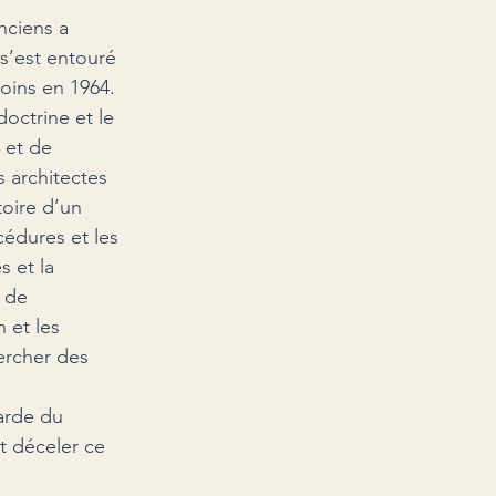
nciens a 
s’est entouré 
oins en 1964. 
octrine et le 
 et de 
s architectes 
oire d’un 
édures et les 
s et la 
 de 
 et les 
ercher des 
arde du 
t déceler ce 