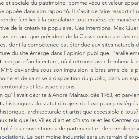
e et sociale du patrimoine, comme vécu et valeur appar
eloppée dans son rapport6. Il s’agit de faire ressortir l’u
rendre familier à la population tout entière, de manière q
ive de la créativité populaire. Ces intentions, Max Quer
aliser en tant que président de la Caisse nationale des 
tes, dont la compétence est étendue aux sites naturels de
lture du site émerge dans l’opinion publique. Parallèlemen
ut français d’architecture, où il retrouve avec bonheur la 
NMHS deviendra sous son impulsion le bras armé de la po
moine et de sa mise à disposition du public, dans un esp
territoriales et les associations.
n qu’il avait décrite à André Malraux dès 1963, et parvient
 historiques du statut d’objets de luxe pour privilégiés 
istorique, architecturale et artistique accessible à tous7».
x tels que les Villes d’art et d’histoire et les Centres cu
ltiplié les conventions « de partenariat et de complicité »
associations. Le patrimoine industriel sera un terrain d’ex