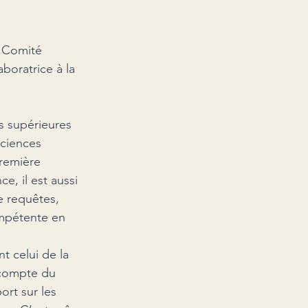
 Comité 
aboratrice à la 
s supérieures 
sciences 
remière 
, il est aussi 
e requêtes, 
ompétente en 
t celui de la 
 compte du 
rt sur les 