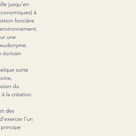
ille jusqu’en 
t économiques) à 
estion foncière 
l’environnement.
our une 
pseudonyme. 
 écrivain 
uelque sorte 
oine, 
nsion du 
à la création 
et des 
d’exercer l’un 
 principe 