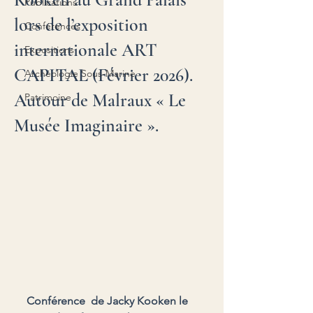
Publications
lors de l’exposition
Conférences
internationale ART
Expositions
CAPITAL (Février 2026).
Archéologie Sous-Marine
Autour de Malraux « Le
Patrimoine
Musée Imaginaire ».
Conférence  de Jacky Kooken le 