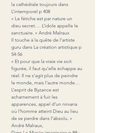
la cathédrale toujours dans 
L’intemporel p 408
« Le fétiche est par nature un 
dieu secret…. L’idole appelle le 
sanctuaire. » André Malraux
Il touche à la quête de l’artiste 
guru dans La création artistique p 
54-56
« Et pour que la vraie vie soit 
figurée, il faut qu’elle échappe au 
réel. Il ne s’agit plus de peindre 
le monde, mais l’autre monde… 
L’esprit de Byzance est 
acharnement à fuir les 
apparences, appel d’un nirvana 
où l’homme atteint Dieu au lieu 
de se perdre dans l’absolu. » 
André Malraux,
Dans Le Musée imaginaire p 88 : 