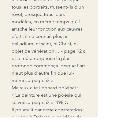
tous les portraits, (fussent-ils d’un 
rêve), presque tous leurs 
modèles, en même temps qu’il 
arrache leur fonction aux œuvres 
d’art : il ne connaît plus ni 
palladium, ni saint, ni Christ, ni 
objet de vénération… » page 12 c
« La métamorphose la plus 
profonde commença lorsque l’art 
n’eut plus d’autre fin que lui-
même. » page 52 b
Malraux cite Léonard de Vinci : 
« La peinture est une poésie qui 
se voit. » page 52 b, 198 C
Il poursuit par cette constatation :
« Jusqu’à Delacroix les idées de 
grande peinture et de poésie 
furent 