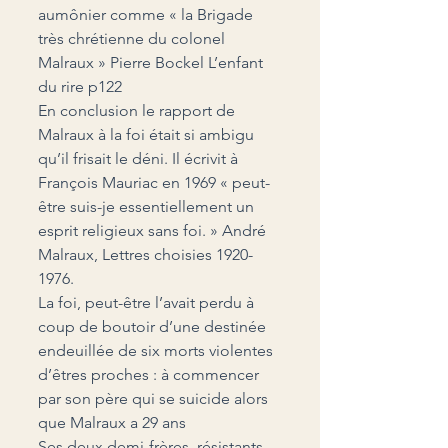
aumônier comme « la Brigade 
très chrétienne du colonel 
Malraux » Pierre Bockel L’enfant 
du rire p122
En conclusion le rapport de 
Malraux à la foi était si ambigu 
qu’il frisait le déni. Il écrivit à 
François Mauriac en 1969 « peut-
être suis-je essentiellement un 
esprit religieux sans foi. » André 
Malraux, Lettres choisies 1920-
1976.
La foi, peut-être l’avait perdu à 
coup de boutoir d’une destinée 
endeuillée de six morts violentes 
d’êtres proches : à commencer 
par son père qui se suicide alors 
que Malraux a 29 ans
Ses deux demi-frères, résistants 