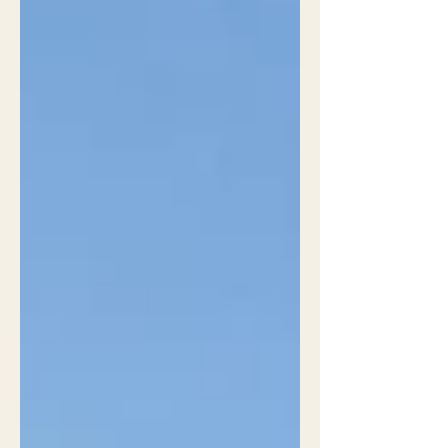
et du public 9h15 -Allocution de Mme
Céline Malraux, Présidente de la
Commission nationale pour leCinqua