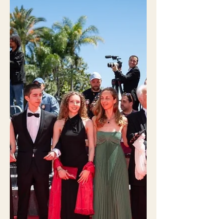
10 h 30 Inauguration – Salutations du
Recteur de l'Université de Plovdiv Païssii
Hilendarski – Salutations du Doyen de la
Faculté de Philologie – Salutations du
Président de l'association Amitiés
Internationales André Malraux (AIAM),
Pierre Coureux Session du matin
Présidente