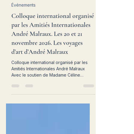
aiamtresorier
il y a 6 jours
20 min de lecture
Événements
Colloque international organisé
par les Amitiés Internationales
André Malraux. Les 20 et 21
novembre 2026. Les voyages
d’art d’André Malraux
Colloque international organisé par les
Amitiés Internationales André Malraux
Avec le soutien de Madame Céline
Malraux, Présidente de la Commission
nationale pour le Cinquantenaire de la
disparition d'André Malraux Les voyages
d’art d’André Malraux Les 20 et 21
novembre 2026 Première Journée Le 20
novembre 2026 Grand Palais (Petit
Auditorium) 9h -Accueil des intervenants