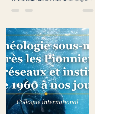
Espoir, Sierra de Teruel en
présence de la famille Malraux
Le 17 mai , la famille Malraux était invitée à
la projection du film Espoir, Tierra de
Teruel. Alain Malraux était accompagné
de ses trois enfants, Laurent, Céline et
Anne et de ses petits enfants. Le 17 mai, le
Festival de Cannes présente, dans sa
sélection « Cannes Classics », la
restauration événement de l’unique film
réalisé par Malraux lui-même : Espoir,
Sierra de Teruel. Adapté de son roman
L’Espoir, ce long métrage mythique a été
réalisé dans des conditions particuliè